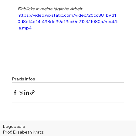
Einblicke in meine tägliche Arbeit.
https://video.wixstatic.com/video/26cc88_b9d1
0d8ef4d14f498de99a19cc0d2123/1080p/mp4/fi
le.mp4
Praxis Infos
Logopädie
Prof. Elisabeth Kratz