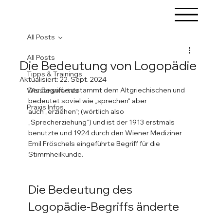
All Posts
All Posts
Die Bedeutung von Logopädie
Tipps & Trainings
Aktualisiert:
22. Sept. 2024
Der Begriff entstammt dem Altgriechischen und 
Wissenswertes
bedeutet soviel wie „sprechen“ aber 
Praxis Infos
auch „erziehen“; (wörtlich also 
„Sprecherziehung“) und ist der 1913 erstmals 
benutzte und 1924 durch den Wiener Mediziner 
Emil Fröschels eingeführte Begriff für die 
Stimmheilkunde. 
Die Bedeutung des 
Logopädie-Begriffs änderte 