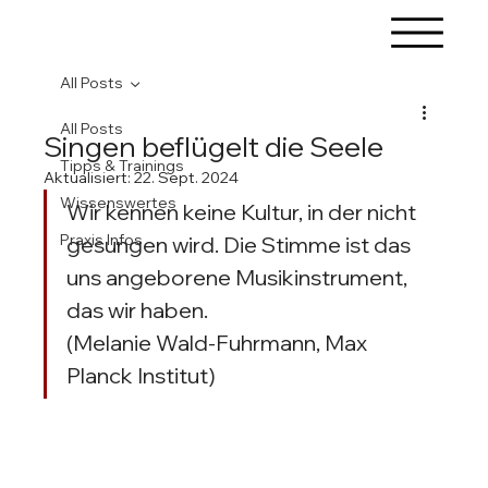
All Posts
All Posts
Singen beflügelt die Seele
Tipps & Trainings
Aktualisiert:
22. Sept. 2024
Wissenswertes
Wir kennen keine Kultur, in der nicht 
Praxis Infos
gesungen wird. Die Stimme ist das 
uns angeborene Musikinstrument, 
das wir haben. 
(Melanie Wald-Fuhrmann, Max 
Planck Institut)